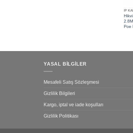
IP K
Hikv
2.8M
Poe 
YASAL BILGILER
Mesafeli Satış Sözleşmesi
Gizlilik Bilgileri
Kargo, iptal ve iade koşulları
Gizlilik Politikası