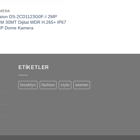
AMERA
ision DS-2CD1123G0F-I 2MP
M 30MT Dijital WDR H.265+ IP67
IP Dome Kamera
ETIKETLER
brooklyn
fashion
style
women