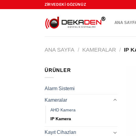
Skip
ZIRVEDEKI GÖZÜNÜZ
to
content
ANA SAYF
ANA SAYFA
/
KAMERALAR
/
IP 
ÜRÜNLER
Alarm Sistemi
Kameralar
AHD Kamera
IP Kamera
Kayıt Cihazları