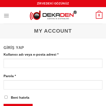
Skip
ZIRVEDEKI GÖZÜNÜZ
to
content
0
MY ACCOUNT
GIRIŞ YAP
Kullanıcı adı veya e-posta adresi
*
Parola
*
Beni hatırla