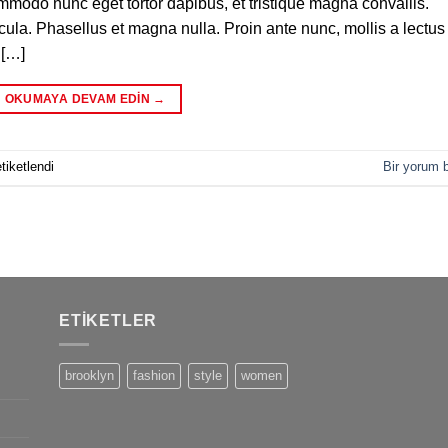
commodo nunc eget tortor dapibus, et tristique magna convallis.
la. Phasellus et magna nulla. Proin ante nunc, mollis a lectus
 […]
OKUMAYA DEVAM EDIN
→
tiketlendi
Bir yorum b
ETIKETLER
brooklyn
fashion
style
women