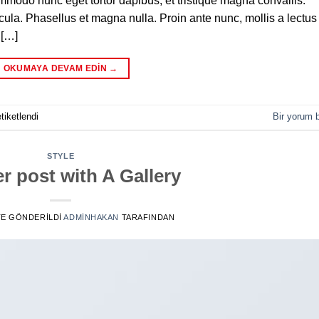
commodo nunc eget tortor dapibus, et tristique magna convallis.
la. Phasellus et magna nulla. Proin ante nunc, mollis a lectus
 […]
OKUMAYA DEVAM EDIN
→
tiketlendi
Bir yorum b
STYLE
r post with A Gallery
 TE GÖNDERILDI
ADMINHAKAN
TARAFINDAN