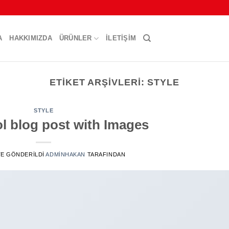
A
HAKKIMIZDA
ÜRÜNLER
İLETIŞIM
ETIKET ARŞIVLERI:
STYLE
STYLE
ol blog post with Images
 TE GÖNDERILDI
ADMINHAKAN
TARAFINDAN