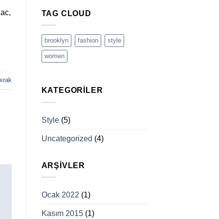
 ac,
TAG CLOUD
brooklyn
fashion
style
women
ırak
KATEGORILER
Style
(5)
Uncategorized
(4)
ARŞIVLER
Ocak 2022
(1)
Kasım 2015
(1)