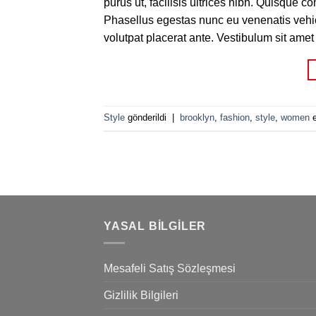
purus ut, facilisis ultrices nibh. Quisque 
Phasellus egestas nunc eu venenatis vehicu
volutpat placerat ante. Vestibulum sit amet
Style
gönderildi
|
brooklyn
,
fashion
,
style
,
women
e
YASAL BILGILER
Mesafeli Satış Sözleşmesi
Gizlilik Bilgileri