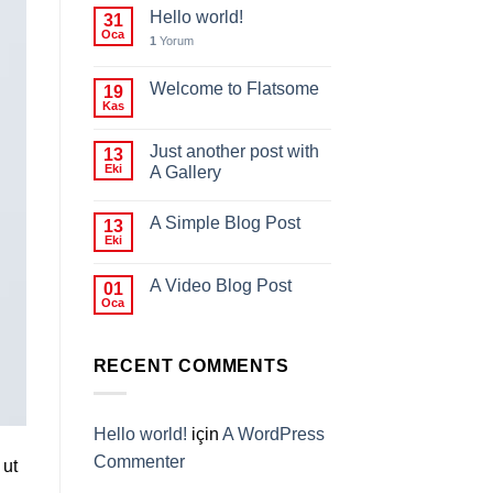
Hello world!
31
Oca
1
Yorum
Welcome to Flatsome
19
Kas
Just another post with
13
Eki
A Gallery
A Simple Blog Post
13
Eki
A Video Blog Post
01
Oca
RECENT COMMENTS
Hello world!
için
A WordPress
Commenter
 ut