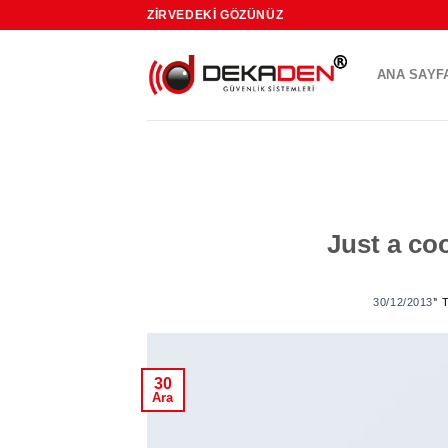
Skip
ZIRVEDEKI GÖZÜNÜZ
to
content
ANA SAYF
Just a co
30/12/2013
’'
30
Ara