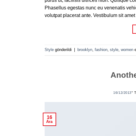
purus ut, facilisis ultrices nibh. Quisque 
Phasellus egestas nunc eu venenatis vehicu
volutpat placerat ante. Vestibulum sit amet
Style
gönderildi
|
brooklyn
,
fashion
,
style
,
women
e
Anothe
16/12/2013
’'
16
Ara