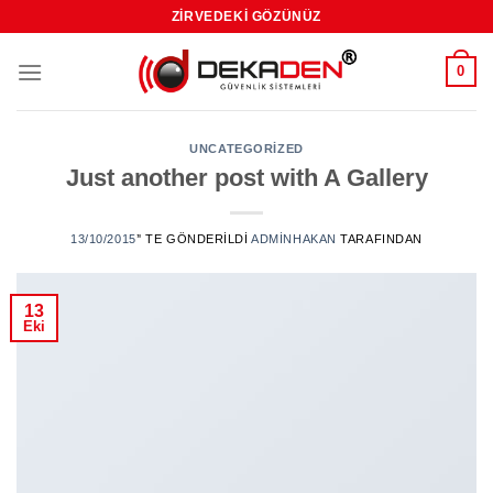
Skip
ZIRVEDEKI GÖZÜNÜZ
to
content
0
UNCATEGORIZED
Just another post with A Gallery
13/10/2015
’' TE GÖNDERILDI
ADMINHAKAN
TARAFINDAN
13
Eki