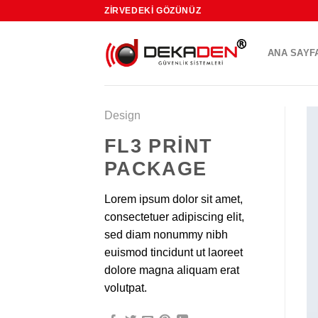
Skip
ZIRVEDEKI GÖZÜNÜZ
to
content
ANA SAYF
Design
FL3 PRINT
PACKAGE
Lorem ipsum dolor sit amet,
consectetuer adipiscing elit,
sed diam nonummy nibh
euismod tincidunt ut laoreet
dolore magna aliquam erat
volutpat.