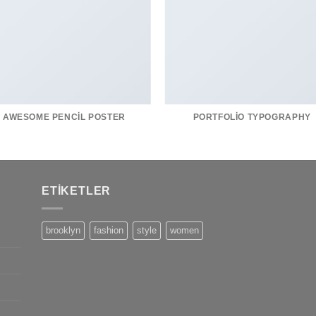
AWESOME PENCIL POSTER
PORTFOLIO TYPOGRAPHY
ETIKETLER
brooklyn
fashion
style
women