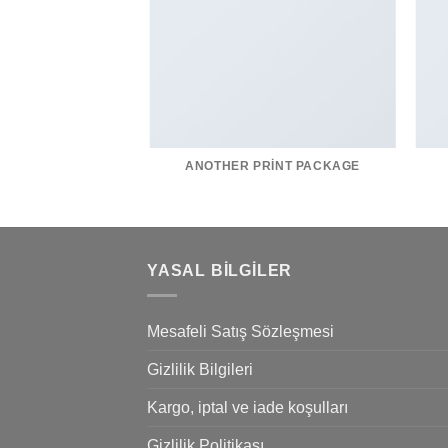
AZINE
ANOTHER PRINT PACKAGE
YASAL BILGILER
Mesafeli Satış Sözleşmesi
Gizlilik Bilgileri
Kargo, iptal ve iade koşulları
Gizlilik Politikası