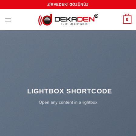
Skip
ZIRVEDEKI GÖZÜNÜZ
to
content
0
LIGHTBOX SHORTCODE
Open any content in a lightbox